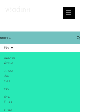
พริตตี้แคท
บล็อกว่าด้วยโปรแกรมช่วยแปลและ
เทคโนโลยีการแปล
บทความ
รีวิว
บทความ
ทั้งหมด
แนวคิด
เรื่อง
CAT
รีวิว
ข่าว/
อัปเดต
จิปาถะ