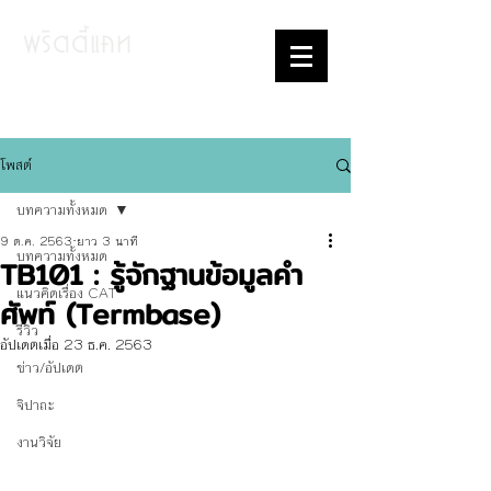
พริตตี้แคท
บล็อกว่าด้วยโปรแกรมช่วยแปลและ
เทคโนโลยีการแปล
โพสต์
บทความทั้งหมด
9 ต.ค. 2563
ยาว 3 นาที
บทความทั้งหมด
TB101 : รู้จักฐานข้อมูลคำ
แนวคิดเรื่อง CAT
ศัพท์ (Termbase)
รีวิว
อัปเดตเมื่อ
23 ธ.ค. 2563
ข่าว/อัปเดต
จิปาถะ
งานวิจัย