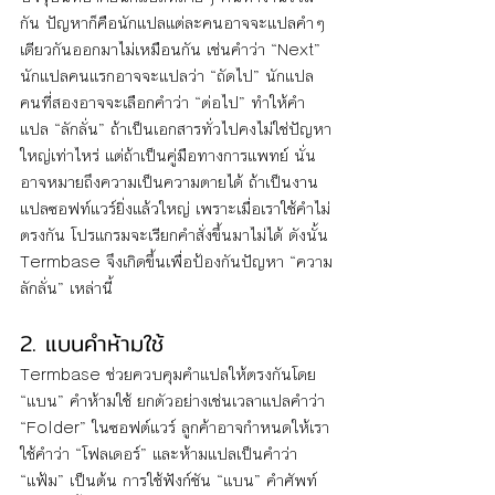
กัน ปัญหาก็คือนักแปลแต่ละคนอาจจะแปลคำๆ 
เดียวกันออกมาไม่เหมือนกัน เช่นคำว่า “Next” 
นักแปลคนแรกอาจจะแปลว่า “ถัดไป” นักแปล
คนที่สองอาจจะเลือกคำว่า “ต่อไป” ทำให้คำ
แปล “ลักลั่น” ถ้าเป็นเอกสารทั่วไปคงไม่ใช่ปัญหา
ใหญ่เท่าไหร่ แต่ถ้าเป็นคู่มือทางการแพทย์ นั่น
อาจหมายถึงความเป็นความตายได้ ถ้าเป็นงาน
แปลซอฟท์แวร์ยิ่งแล้วใหญ่ เพราะเมื่อเราใช้คำไม่
ตรงกัน โปรแกรมจะเรียกคำสั่งขึ้นมาไม่ได้ ดังนั้น 
Termbase จึงเกิดขึ้นเพื่อป้องกันปัญหา “ความ
ลักลั่น” เหล่านี้
2. แบนคำห้ามใช้
Termbase ช่วยควบคุมคำแปลให้ตรงกันโดย 
“แบน” คำห้ามใช้ ยกตัวอย่างเช่นเวลาแปลคำว่า 
“Folder” ในซอฟต์แวร์ ลูกค้าอาจกำหนดให้เรา
ใช้คำว่า “โฟลเดอร์” และห้ามแปลเป็นคำว่า 
“แฟ้ม” เป็นต้น การใช้ฟังก์ชัน “แบน” คำศัพท์