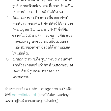
ลูกค้าคอนเฟิร์มก่อน ตรงนี้อาจเปลี่ยนเป็น 
"คำแบน" (prohibited) ก็ได้ด้วยนะ
Source
 หมายถึง แหล่งที่มาของศัพท์ 
จากตัวอย่างจะเห็นว่า​ศัพท์คำนี้ได้มากจาก 
“Halogen Software v.9.1”​ ซึ่งก็คือ
ซอฟต์แวร์บริหารจัดการบุคลากรที่นักแปล
กำลังแปลอยู่ องค์ประกอบนี้ช่วยบอกว่า
แหล่งที่มาของศัพท์เชื่อถือได้มากน้อยแค่
ไหนอีกด้วย
Graphic
 หมายถึง รูปภาพประกอบศัพท์ 
จากตัวอย่างจะเห็นว่าศัพท์ "Attorney at 
law” ก็จะมีรูปภาพประกอบของ
ทนายความ
อ่านรายละเอียด Data Catagories ฉบับเต็ม
ได้ที่ 
datcatinfo.net
 (อาจยังไม่อัปเดตข้อมูล
เพราะอยู่ในช่วงร่างมาตรฐานใหม่อยู่)