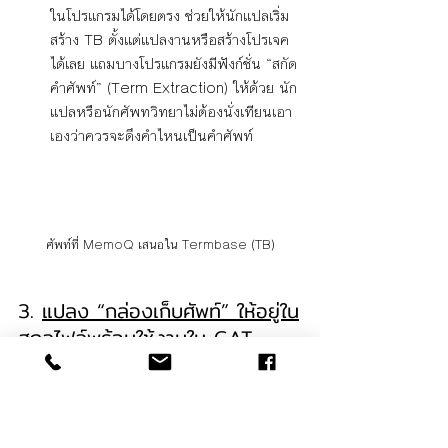
ในโปรแกรมได้โดยตรง ช่วยให้นักแปลเริ่ม
สร้าง TB ตั้งแต่แปลงานหรือสร้างโปรเจค
ได้เลย แถมบางโปรแกรมยังมีฟังก์ชั่น “สกัด
คำศัพท์” (Term Extraction) ให้ด้วย นัก
แปลหรือนักศัพทวิทยาไม่ต้องนั่งเทียนเอา
เองว่าควรจะดึงคำไหนเป็นคำศัพท์
ศัพท์ที่ MemoQ เสนอใน Termbase (TB)
3. 
แปลง “กล่องเก็บศัพท์” ให้อยู่ใน
สกุลไฟล์พร้อมใช้งานใน CAT 
tool ที่เราถนัด