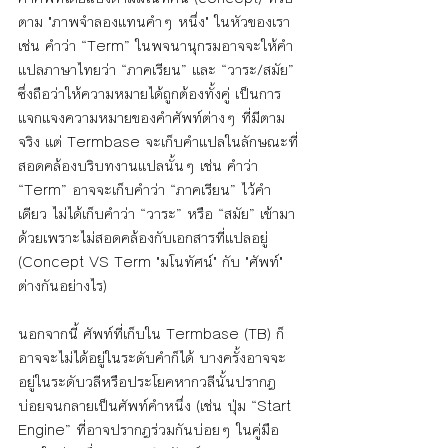
ตาม "ภาพจำลองแทนคำๆ หนึ่ง" ในหัวของเรา 
เช่น คำว่า “Term” ในพจนานุกรมอาจจะให้คำ
แปลภาษาไทยว่า “ภาคเรียน” และ “วาระ/สมัย” 
ซึ่งถือว่าให้ความหมายได้ถูกต้องทั้งคู่ เป็นการ
แจกแจงความหมายของคำศัพท์ต่างๆ ที่มีตาม
จริง แต่ Termbase จะเก็บคำแปลในลักษณะที่
สอดคล้องบริบทงานแปลนั้นๆ เช่น คำว่า 
“Term” อาจจะเก็บคำว่า “ภาคเรียน” ไว้คำ
เดียว ไม่ได้เก็บคำว่า “วาระ” หรือ “สมัย” เข้ามา
ด้วยเพราะไม่สอดคล้องกับเอกสารที่แปลอยู่ 
(Concept VS Term "มโนทัศน์" กับ "ศัพท์" 
ต่างกันอย่างไร)
นอกจากนี้ ศัพท์ที่เก็บใน Termbase (TB) ก็
อาจจะไม่ได้อยู่ในระดับคำก็ได้ บางครั้งอาจจะ
อยู่ในระดับวลีหรือประโยคหากวลีนั้นปรากฎ
บ่อยจนกลายเป็นศัพท์คำหนึ่ง (เช่น ปุ่ม “Start 
Engine” ที่อาจปรากฎร่วมกันบ่อยๆ ในคู่มือ