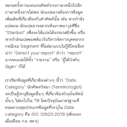
หลายครั้งการแจกแจงศัพท์จากภาษาหนึ่งไปอีก
ภาษาหนึ่งอาจไม่พอ นักแปลอาจต้องการข้อมูล
เพิ่มเติมที่เกี่ยวข้องกับคำศัพท์นั้น เช่น หากกำลัง
แปลเกม นักแปลอาจอยากเห็นภาพอาวุธที่ชื่อ 
“Stardust” เพื่อจะได้แปลได้อรรถรสยิ่งขึ้น หรือ
หากกำลังแปลซอฟต์แวร์บริหารจัดการบุคคลากร 
กรณีเจอ Segment ที่โผล่มาแบบไม่รู้อีโหน่อีเห
น่ว่า “Select your report” คำว่า “report” 
อาจจะแปลได้ทั้ง “รายงาน” หรือ “ผู้ใต้บังคับ
บัญชา” ก็ได้ 
เราเรียกข้อมูลที่เกี่ยวข้องต่างๆ นี้ว่า “Data 
Category” นักศัพทวิทยา (Terminologist) 
จะเป็นผู้ระบุข้อมูลอื่นๆ ที่เกี่ยวข้องกับมโนทัศน์
นั้นๆ ใส่ลงไปใน TB โดยปัจจุบันมาตรฐานที่
คอยควบคุมประเภทข้อมูลที่ระบุใน Data 
category คือ 
ISO 12620:2019
 (เพิ่งออก
เมื่อเดือน ก.ย. สดๆ)